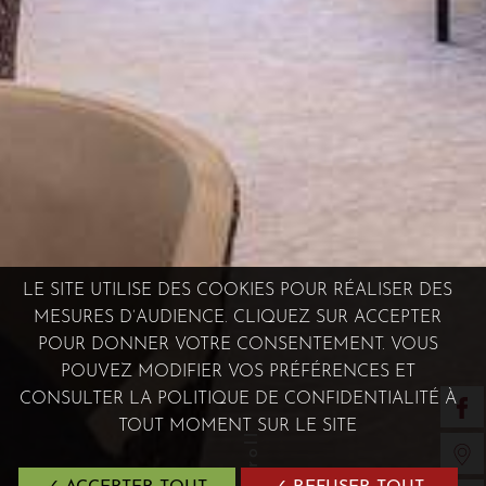
LE SITE UTILISE DES COOKIES POUR RÉALISER DES
MESURES D’AUDIENCE. CLIQUEZ SUR ACCEPTER
POUR DONNER VOTRE CONSENTEMENT. VOUS
POUVEZ MODIFIER VOS PRÉFÉRENCES ET
CONSULTER LA POLITIQUE DE CONFIDENTIALITÉ À
TOUT MOMENT SUR LE SITE
scroll