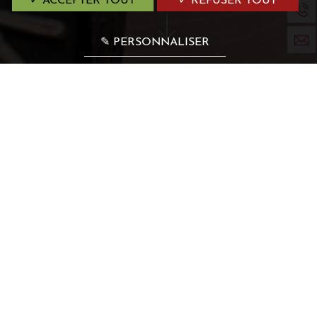
✓ ACCEPTER TOUT
✓ REFUSER TOUT
✎ PERSONNALISER
Hôtel & bar
Dans un cadre atypique & agréable
RÉSERVER
RÉSERVER